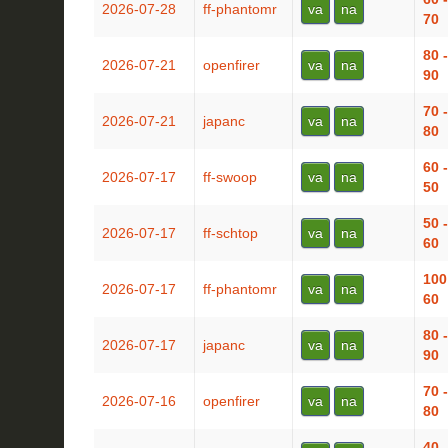
2026-07-28
ff-phantomr
va
na
70
80 -
2026-07-21
openfirer
va
na
90
70 -
2026-07-21
japanc
va
na
80
60 -
2026-07-17
ff-swoop
va
na
50
50 -
2026-07-17
ff-schtop
va
na
60
100
2026-07-17
ff-phantomr
va
na
60
80 -
2026-07-17
japanc
va
na
90
70 -
2026-07-16
openfirer
va
na
80
40 -