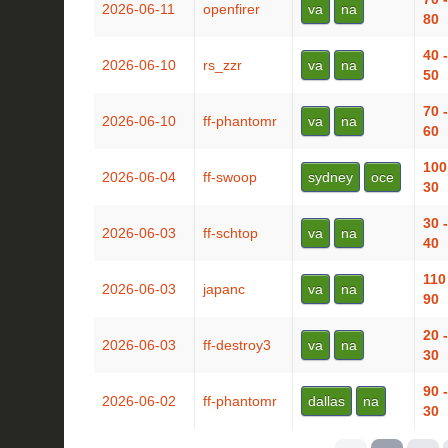
2026-06-11
openfirer
va
na
80
40 -
2026-06-10
rs_zzr
va
na
50
70 -
2026-06-10
ff-phantomr
va
na
60
100
2026-06-04
ff-swoop
sydney
oce
30
30 -
2026-06-03
ff-schtop
va
na
40
110
2026-06-03
japanc
va
na
90
20 -
2026-06-03
ff-destroy3
va
na
30
90 -
2026-06-02
ff-phantomr
dallas
na
30