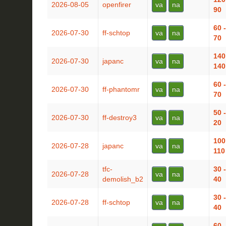
2026-08-05
openfirer
va
na
90
60 -
2026-07-30
ff-schtop
va
na
70
140
2026-07-30
japanc
va
na
140
60 -
2026-07-30
ff-phantomr
va
na
70
50 -
2026-07-30
ff-destroy3
va
na
20
100
2026-07-28
japanc
va
na
110
tfc-
30 -
2026-07-28
va
na
demolish_b2
40
30 -
2026-07-28
ff-schtop
va
na
40
60 -