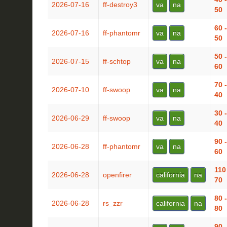
2026-07-16
ff-destroy3
va
na
50
60 -
2026-07-16
ff-phantomr
va
na
50
50 -
2026-07-15
ff-schtop
va
na
60
70 -
2026-07-10
ff-swoop
va
na
40
30 -
2026-06-29
ff-swoop
va
na
40
90 -
2026-06-28
ff-phantomr
va
na
60
110
2026-06-28
openfirer
california
na
70
80 -
2026-06-28
rs_zzr
california
na
80
90 -