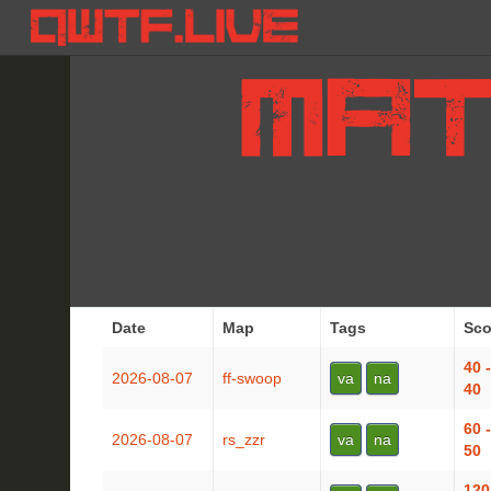
Date
Map
Tags
Sco
40 -
2026-08-07
ff-swoop
va
na
40
60 -
2026-08-07
rs_zzr
va
na
50
120