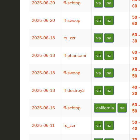
2026-06-20
ff-schtop
va
na
60
50 -
2026-06-20
ff-swoop
va
na
60
60 -
2026-06-18
rs_zzr
va
na
30
60 -
2026-06-18
ff-phantomr
va
na
70
60 -
2026-06-18
ff-swoop
va
na
50
40 -
2026-06-18
ff-destroy3
va
na
30
60 -
2026-06-16
ff-schtop
california
na
50
50 -
2026-06-11
rs_zzr
va
na
40
70 -