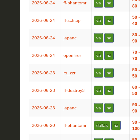
2026-06-24
ff-phantomr
va
na
80
50 -
2026-06-24
ff-schtop
va
na
40
80 -
2026-06-24
japanc
va
na
90
70 -
2026-06-24
openfirer
va
na
70
50 -
2026-06-23
rs_zzr
va
na
50
60 -
2026-06-23
ff-destroy3
va
na
50
90 -
2026-06-23
japanc
va
na
90
90 -
2026-06-20
ff-phantomr
dallas
na
100
50 -