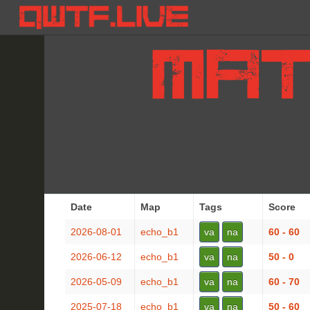
Date
Map
Tags
Score
2026-08-01
echo_b1
va
na
60 - 60
2026-06-12
echo_b1
va
na
50 - 0
2026-05-09
echo_b1
va
na
60 - 70
2025-07-18
echo_b1
va
na
50 - 60